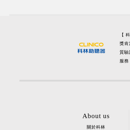
【 
獎肯
質驗
服務
About us
關於科林