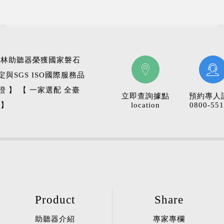
科林助聽器榮獲國家磐石
定與SGS ISO國際服務品
證 】 【 一家選配 全臺
立即查詢據點
預約專人
 】
location
0800-551
Product
Share
助聽器介紹
專家專欄