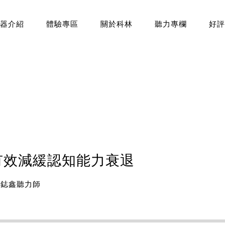
器介紹
體驗專區
關於科林
聽力專欄
好評
有效減緩認知能力衰退
蔡鋕鑫聽力師