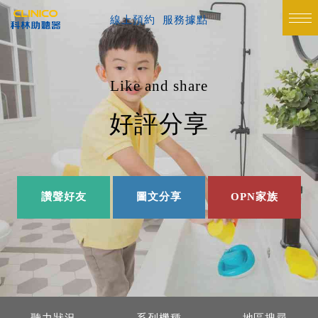
線上預約
服務據點
Like and share
好評分享
讚聲好友
圖文分享
OPN家族
聽力狀況
系列機種
地區搜尋