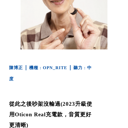
陳博正
OPN_RITE
中
度
從此之後吵架沒輸過(2023升級使
用Oticon Real充電款，音質更好
更清晰)