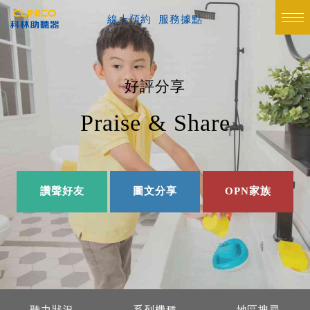
線上預約
服務據點
好評分享
Praise & Share
讚聲好友
圖文分享
OPN家族
聽力狀況
系列機種
地區搜尋