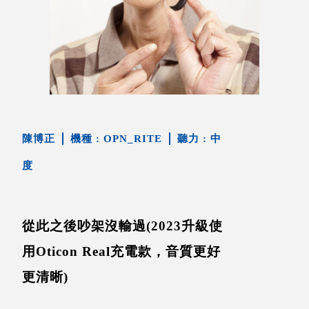
陳博正
OPN_RITE
中
度
從此之後吵架沒輸過(2023升級使
用Oticon Real充電款，音質更好
更清晰)