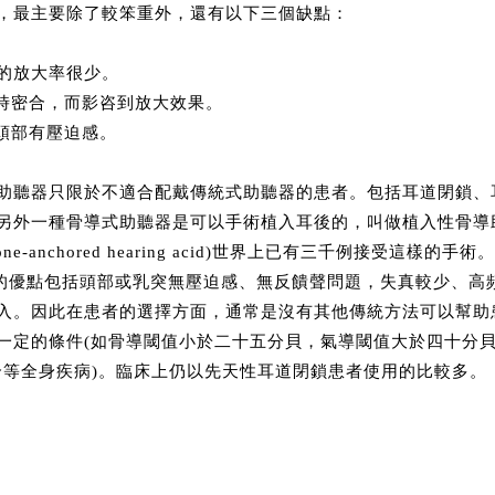
，最主要除了較笨重外，還有以下三個缺點：
提供的放大率很少。
隨時密合，而影咨到放大效果。
個頭部有壓迫感。
助聽器只限於不適合配戴傳統式助聽器的患者。包括耳道閉鎖、
另外一種骨導式助聽器是可以手術植入耳後的，叫做植入性骨導
e-anchored hearing acid)世界上已有三千例接受這樣的
)的優點包括頭部或乳突無壓迫感、無反饋聲問題，失真較少、高
入。因此在患者的選擇方面，通常是沒有其他傳統方法可以幫助
一定的條件(如骨導閾值小於二十五分貝，氣導閾值大於四十分貝，
合等全身疾病)。臨床上仍以先天性耳道閉鎖患者使用的比較多。