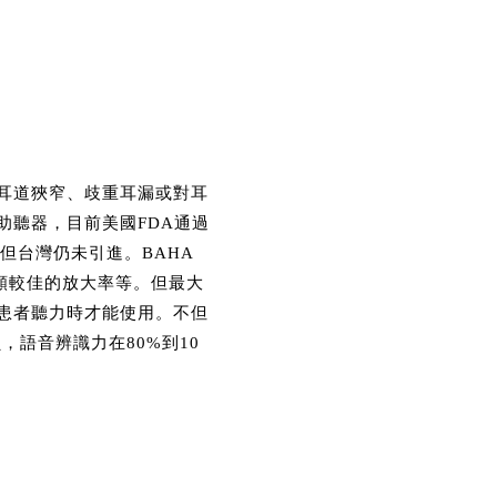
耳道狹窄、歧重耳漏或對耳
助聽器，目前美國FDA通過
手術。但台灣仍未引進。BAHA
頻較佳的放大率等。但最大
患者聽力時才能使用。不但
語音辨識力在80%到10