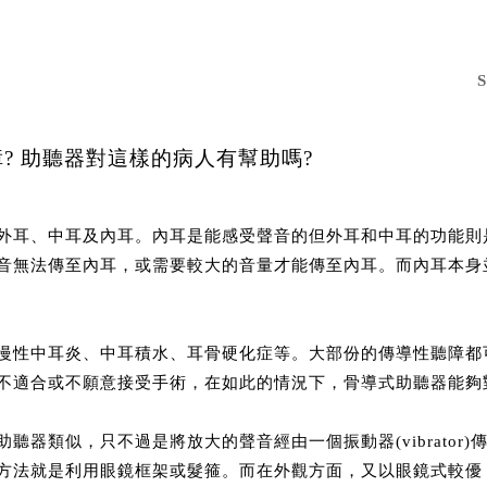
? 助聽器對這樣的病人有幫助嗎?
外耳、中耳及內耳。內耳是能感受聲音的但外耳和中耳的功能則
音無法傳至內耳，或需要較大的音量才能傳至內耳。而內耳本身
慢性中耳炎、中耳積水、耳骨硬化症等。大部份的傳導性聽障都
不適合或不願意接受手術，在如此的情況下，骨導式助聽器能夠
聽器類似，只不過是將放大的聲音經由一個振動器(vibrator
方法就是利用眼鏡框架或髮箍。而在外觀方面，又以眼鏡式較優