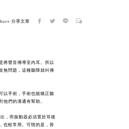
Share 分享文章
是將聲音傳導至內耳。所以
並無問題，這種聽障就叫傳
可以手術，手術也能矯正聽
對他們的溝通有幫助。
)傳出，而振動器必須置於耳後
，也較常用。可惜的是，骨