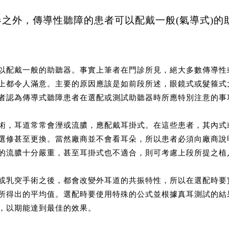
之外，傳導性聽障的患者可以配戴一般(氣導式)的助
以配戴一般的助聽器。事實上筆者在門診所見，絕大多數傳導性
上都令人滿意。主要的原因應該是如前段所述，眼鏡式或髮箍式
者認為傳導式聽障患者在選配或測試助聽器時所應特別注意的事
術，耳道常常會溼或流膿，應配戴耳掛式。在這些患者，其內式
選修甚至更換。當然廠商並不會看耳朵，所以患者必須向廠商說
的流膿十分嚴重，甚至耳掛式也不適合，則可考慮上段所提之植
或乳突手術之後，都會改變外耳道的共振特性，所以在選配時要
所得出的平均值。選配時要使用特殊的公式並根據真耳測試的結
，以期能達到最佳的效果。