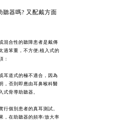
聽器嗎? 又配戴方面
或混合性的聽障患者是戴傳
太過笨重，不方便;植入式的
項：
或耳道式的極不適合，因為
明，否則即應由耳鼻喉科醫
入式骨導助聽器。
實行個別患者的真耳測試。
果，在助聽器的頻率/放大率