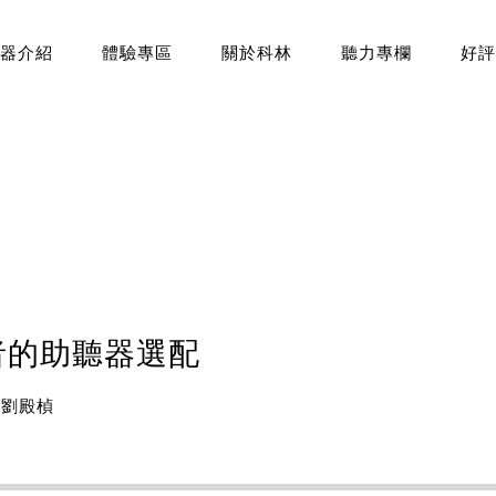
器介紹
體驗專區
關於科林
聽力專欄
好評
者的助聽器選配
 劉殿楨