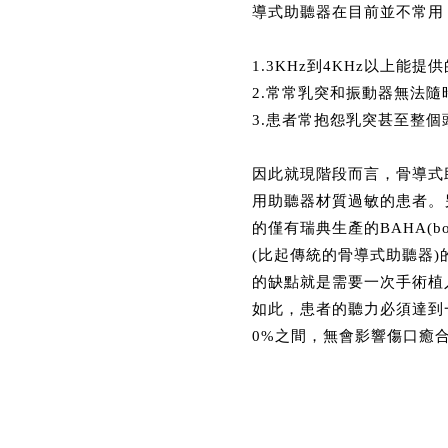
導式助聽器在目前並不常用
1.3KHz到4KHz以上能
2.常常乳突和振動器無法
3.患者常抱怨乳突甚至整
因此就現階段而言，骨導式
用助聽器材質過敏的患者。
的僅有瑞典生產的BAHA(bon
(比起傳統的骨導式助聽器
的缺點就是需要一次手術植
如此，患者的聽力必須達到
0%之間，無會影響傷口癒