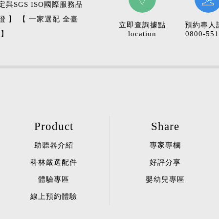
定與SGS ISO國際服務品
證 】 【 一家選配 全臺
立即查詢據點
預約專人
 】
location
0800-551
Product
Share
助聽器介紹
專家專欄
科林嚴選配件
好評分享
體驗專區
嬰幼兒專區
線上預約體驗