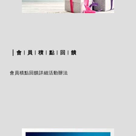
會︱員︱積︱點︱回︱饋
會員積點回饋詳細活動辦法