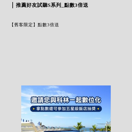
推薦好友試聽S系列_點數3倍送
【舊客限定】點數3倍送