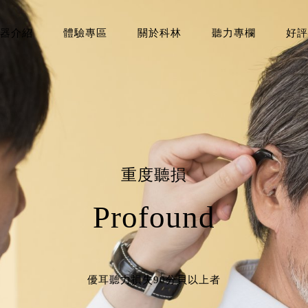
器介紹
體驗專區
關於科林
聽力專欄
好評
重度聽損
Profound
優耳聽力損失90分貝以上者