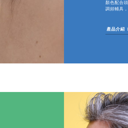
顏色配合
調頻輔具
產品介紹