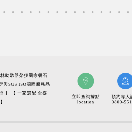
科林助聽器榮獲國家磐石
定與SGS ISO國際服務品
證 】 【 一家選配 全臺
立即查詢據點
預約專人
 】
location
0800-551