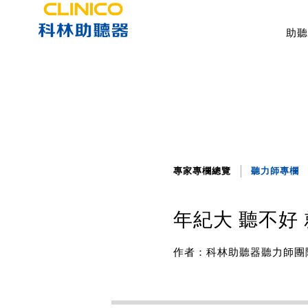
助聽
專家專欄總覽
聽力師專欄
年紀大 聽不好
作者：科林助聽器聽力師團