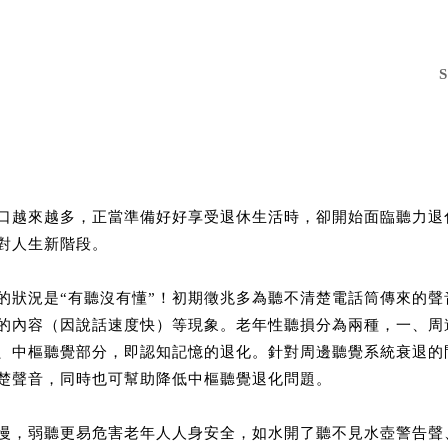
口越來越多，正當準備好好享受退休生活時，卻開始面臨聽力退
對人生新階段。
的狀況是“有聽沒有懂”！初期徵兆多為聽不清楚電話筒傳來的聲
的內容（因說話速度快）等現象。老年性聽損分為兩種，一、周
、中樞聽覺部分，即認知記憶的退化。針對周邊聽覺系統衰退的
楚聲音，同時也可幫助降低中樞聽覺退化問題。
慢，弱聽更易危害老年人人身安全，如水開了聽不見水壺警告聲