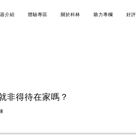
器介紹
體驗專區
關於科林
聽力專欄
好評
 就非得待在家嗎？
隊