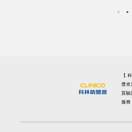
【 
獎肯
質驗
服務