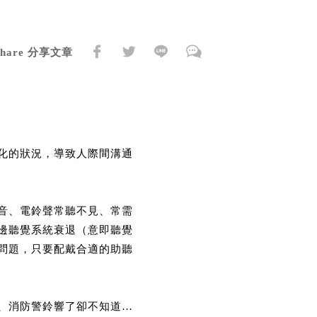
Share 分享文章
化的狀況，導致人際間溝通
音、電鈴聲常聽不見、常需
邊聽覺系統衰退（意即聽覺
問題，只要配戴合適的助聽
、消防警鈴響了卻不知道…